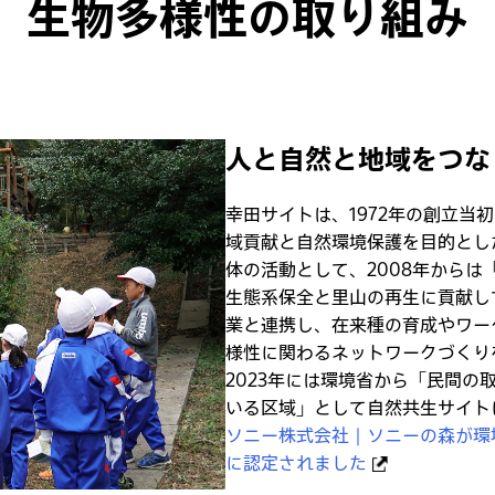
生物多様性の取り組み
人と自然と地域をつな
幸田サイトは、1972年の創立当
域貢献と自然環境保護を目的とし
体の活動として、2008年から
生態系保全と里山の再生に貢献し
業と連携し、在来種の育成やワー
様性に関わるネットワークづくり
2023年には環境省から「民間
いる区域」として自然共生サイト
ソニー株式会社 | ソニーの森が
に認定されました